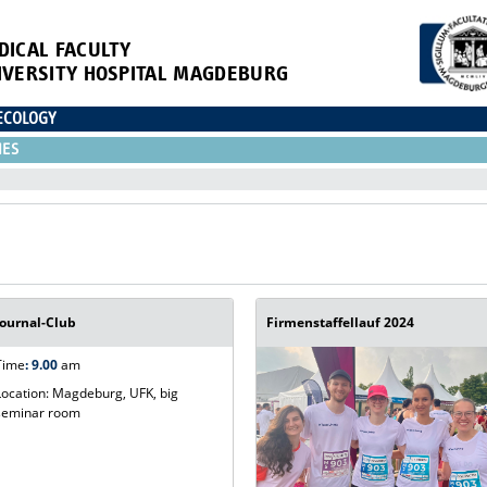
DICAL FACULTY
IVERSITY HOSPITAL MAGDEBURG
ECOLOGY
IES
Journal-Club
Firmenstaffellauf 2024
Time
:
9.00
am
Location: Magdeburg, UFK, big
seminar room