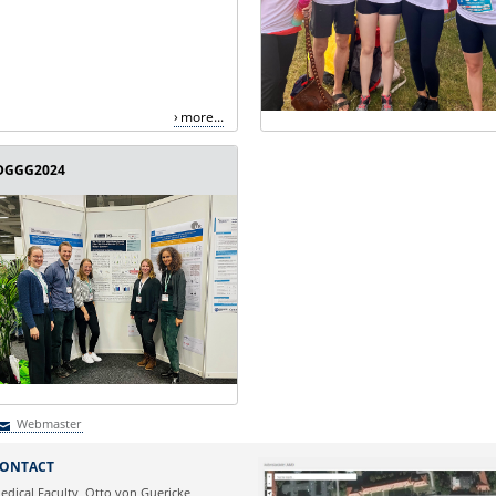
more...
DGGG2024
Webmaster
Webmaster
ONTACT
edical Faculty, Otto von Guericke