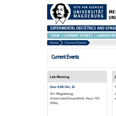
ME
UN
EXPERIMENTAL OBSTETRICS AND GYNA
TEAM
CURRENT EVENTS
LABORATOR
Home
Current Events
Current Events
Lab-Meeting
Zeit: 9.00 Uhr, Di
Ort: Magdeburg,
Universitätsfrauenklinik, Haus 103
(Villa)