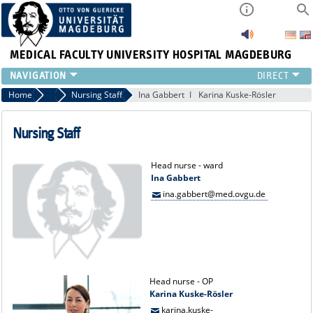
MEDICAL FACULTY
UNIVERSITY HOSPITAL MAGDEBURG
CURRENT
Home
Team
Nursing Staff
Ina Gabbert
Karina Kuske-Rösler
CLINIC
TEAM
Nursing Staff
RESEARCH
TEACHING
Head nurse - ward
Ina Gabbert
REFERRAL
ina.gabbert@med.ovgu.de
CONTACT
Head nurse - OP
Karina Kuske-Rösler
karina.kuske-