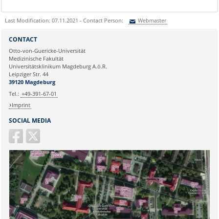
Last Modification: 07.11.2021 - Contact Person:
Webmaster
Sie können eine Nachricht versenden an:
Webmaster
CONTACT
Ihre E-Mailadresse:
Otto-von-Guericke-Universität
Medizinische Fakultät
Universitätsklinikum Magdeburg A.ö.R.
Ihr Anliegen:
Leipziger Str. 44
39120 Magdeburg
Tel.:
+49-391-67-01
Imprint
SOCIAL MEDIA