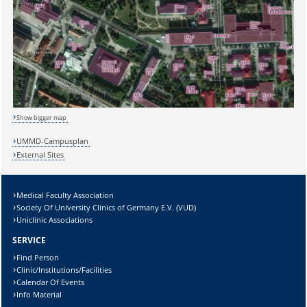
Sicherheitsabfrage:
Show bigger map
UMMD-Campusplan
External Sites
Lösung:
Medical Faculty Association
Society Of University Clinics of Germany E.V. (VUD)
Uniclinic Associations
SERVICE
Find Person
Clinic/Institutions/Facilities
Calendar Of Events
Info Material