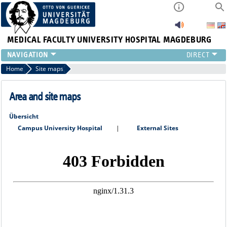
MEDICAL FACULTY
UNIVERSITY HOSPITAL MAGDEBURG
INSTITUTE
Home
Site maps
CLINIC
CENTRAL FACILITIES
Area and site maps
RESEARCH
Übersicht
PRESS
Campus University Hospital
External Sites
INTERNATIONAL
INTRANET
ABOUT US