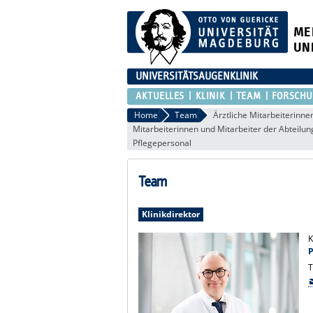
ME
UN
UNIVERSITÄTSAUGENKLINIK
AKTUELLES
KLINIK
TEAM
FORSCH
Home
Team
Ärztliche Mitarbeiterinne
Mitarbeiterinnen und Mitarbeiter der Abteilun
Pflegepersonal
Team
Klinikdirektor
K
P
T