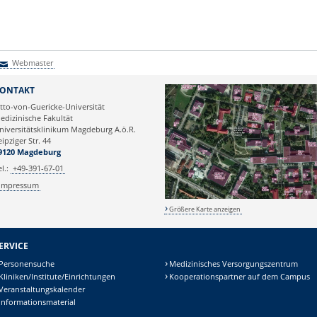
Webmaster
Webmaster
ONTAKT
tto-von-Guericke-Universität
edizinische Fakultät
niversitätsklinikum Magdeburg A.ö.R.
eipziger Str. 44
9120 Magdeburg
el.:
+49-391-67-01
Impressum
Größere Karte anzeigen
ERVICE
Personensuche
Medizinisches Versorgungszentrum
Kliniken/Institute/Einrichtungen
Kooperationspartner auf dem Campus
Veranstaltungskalender
Informationsmaterial