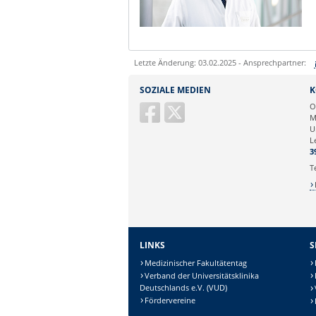
Letzte Änderung: 03.02.2025 - Ansprechpartner:
Sie können eine Nachricht versenden an:
SOZIALE MEDIEN
K
Ihre E-Mailadresse:
O
M
U
Ihr Anliegen:
L
3
T
LINKS
S
Medizinischer Fakultätentag
Verband der Universitätsklinika
Deutschlands e.V. (VUD)
Sicherheitsabfrage:
Fördervereine