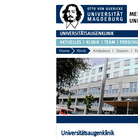
ME
UN
UNIVERSITÄTSAUGENKLINIK
AKTUELLES
KLINIK
TEAM
FORSCH
Home
Klinik
Ambulanz
Station
F
Universitätsaugenklinik