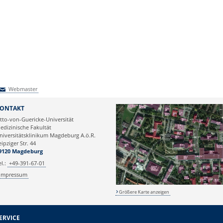
Webmaster
Webmaster
ONTAKT
tto-von-Guericke-Universität
edizinische Fakultät
niversitätsklinikum Magdeburg A.ö.R.
eipziger Str. 44
9120 Magdeburg
el.:
+49-391-67-01
Impressum
Größere Karte anzeigen
ERVICE