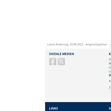
Letzte Änderung: 24.08.2022 - Ansprechpartner:
Sie können eine Nachricht versenden an:
SOZIALE MEDIEN
K
Ihre E-Mailadresse:
O
M
U
Ihr Anliegen:
L
3
T
LINKS
S