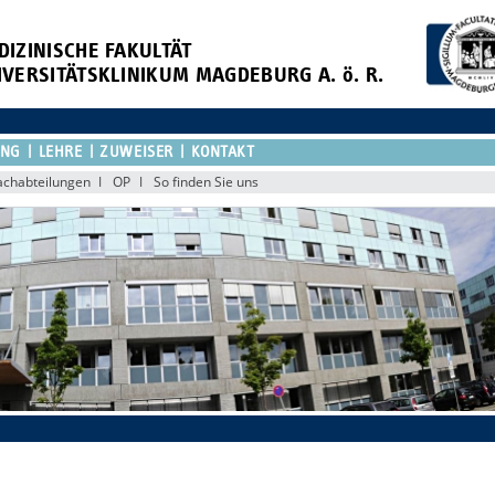
DIZINISCHE FAKULTÄT
IVERSITÄTSKLINIKUM MAGDEBURG A. ö. R.
UNG
LEHRE
ZUWEISER
KONTAKT
achabteilungen
OP
So finden Sie uns