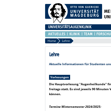
ME
UN
UNIVERSITÄTSAUGENKLINIK
AKTUELLES
KLINIK
TEAM
FORSCH
Home
Lehre
Lehre
Aktuelle Informationen für Studenten u
Vorlesungen
Die Hauptvorlesung "Augenheilkunde" fin
freitags statt. Es sind jeweils 90 Minuten
können.
Termine Wintersemester 2024/2025: