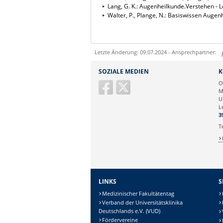
Lang, G. K.: Augenheilkunde.Verstehen -
Walter, P., Plange, N.: Basiswissen Augen
Letzte Änderung: 09.07.2024 - Ansprechpartner:
Sie können eine Nachricht versenden an:
SOZIALE MEDIEN
K
Ihre E-Mailadresse:
O
M
U
Ihr Anliegen:
L
3
T
LINKS
S
Medizinischer Fakultätentag
Verband der Universitätsklinika
Deutschlands e.V. (VUD)
Fördervereine