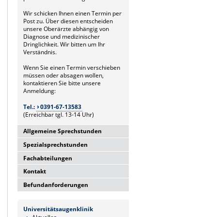
Wir schicken Ihnen einen Termin per
Post zu. Über diesen entscheiden
unsere Oberärzte abhängig von
Diagnose und medizinischer
Dringlichkeit. Wir bitten um Ihr
Verständnis.
Wenn Sie einen Termin verschieben
müssen oder absagen wollen,
kontaktieren Sie bitte unsere
Anmeldung:
Tel.:
0391-67-13583
(Erreichbar tgl. 13-14 Uhr)
Allgemeine Sprechstunden
Spezialsprechstunden
Allgemeine Hochschulambulanz
Mo-Fr. 7.00-15.30 Uhr
Fachabteilungen
Glaukomsprechstunde
Anmeldung über Poliklinik
Mo-Fr. 8.00-15.30 Uhr
(13.00-14.00 Uhr)
Kontakt
Laserabteilung
Anmeldung über Poliklinik
Tel.:
0391-67-13583
Mo.-Fr. 8.00-14.00 Uhr
(13.00-14.00 Uhr)
Befundanforderungen
Universitätsklinikum Magdeburg
Anmeldung über Poliklinik
Tel.:
0391-67-13583
Privatsprechstunde
A.ö.R.
(13.00-14.00 Uhr)
Befundanfragen senden Sie bitte
Do, Fr. 7.30-14.00 Uhr
Universitätsaugenklinik
Tel.:
0391-67-13583
AMD-Sprechstunde (Intravitreale
entweder per Mail oder Fax:
Universitätsaugenklinik
und nach Vereinbarung
Leipziger Str. 44 (Haus 60b)
Injektionen)