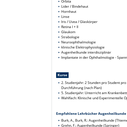
Orbita
Lider / Bindehaut
Hornhaut
Linse
Iris / Uvea / Glaskörper
Retina I + II
Glaukom
Strabologie
Neuroophthalmologie
klinische Elektrophysiologie
Augenheilkunde interdisziplinär
Implantate in der Ophthalmologie - Span
Kurse
2. Studienjahr: 2 Stunden pro Student pr
Durchführung (nach Plan)
5. Studienjahr: Unterricht am Krankenbe
Wahlfach: Klinische und Experimentelle O
Empfohlene Lehrbücher Augenheilkunde
Burk, A., Burk, R.: Augenheilkunde (Thiem
Grehn, F.: Augenheilkunde (Springer)