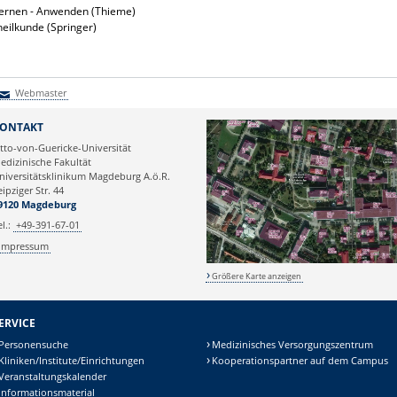
 Lernen - Anwenden (Thieme)
heilkunde (Springer)
Webmaster
Webmaster
ONTAKT
tto-von-Guericke-Universität
edizinische Fakultät
niversitätsklinikum Magdeburg A.ö.R.
eipziger Str. 44
9120 Magdeburg
el.:
+49-391-67-01
Impressum
Größere Karte anzeigen
ERVICE
Personensuche
Medizinisches Versorgungszentrum
Kliniken/Institute/Einrichtungen
Kooperationspartner auf dem Campus
Veranstaltungskalender
Informationsmaterial