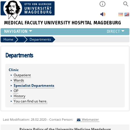
MEDICAL FACULTY
UNIVERSITY HOSPITAL MAGDEBURG
CURRENT
Home
Marginalboxen
Departments
CLINIC
TEAM
Departments
RESEARCH
TEACHING
Clinic
Outpatient
REFERRAL
Wards
CONTACT
Specialist Departments
OP
History
You can find us here.
Last Modification: 28.02.2020 - Contact Person:
Webmaster
Sie können eine Nachricht versenden an:
Webmaster
Privacy Policy of the University Medicine Magdeburg