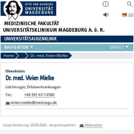
MEDIZINISCHE FAKULTÄT
UNIVERSITÄTSKLINIKUM MAGDEBURG A. ö. R.
UNIVERSITÄTSAUGENKLINIK
AKTUELLES
Home
Ärztliche Mitarbeiterinnen und Mitarbeiter
Dr. med. Vivien Mielke
KLINIK
TEAM
Oberärztin
FORSCHUNG
Dr. med. Vivien Mielke
LEHRE
Lidchirurgie, Orbitaerkrankungen
ZUWEISER
Tel.:
+49 391 67-13580
KONTAKT
vivien.mielke@med.ovgu.de
Letzte Änderung: 29.06.2026 - Ansprechpartner:
Webmaster
Sie können eine Nachricht versenden an:
Webmaster