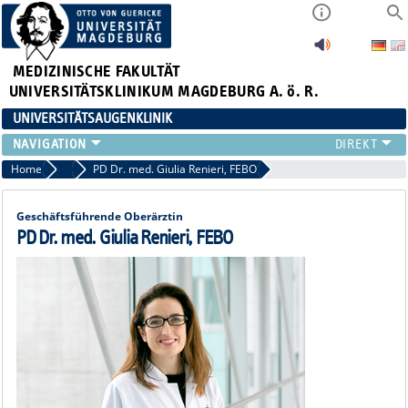
MEDIZINISCHE FAKULTÄT
UNIVERSITÄTSKLINIKUM MAGDEBURG A. ö. R.
UNIVERSITÄTSAUGENKLINIK
AKTUELLES
Home
Ärztliche Mitarbeiterinnen und Mitarbeiter
PD Dr. med. Giulia Renieri, FEBO
KLINIK
TEAM
Geschäftsführende Oberärztin
FORSCHUNG
PD Dr. med. Giulia Renieri, FEBO
LEHRE
ZUWEISER
KONTAKT