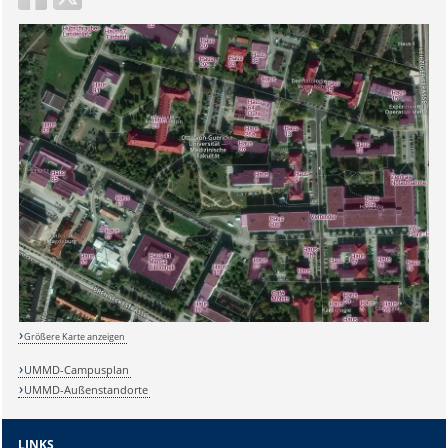
Sicherheitsabfrage:
Größere Karte anzeigen
Lösung:
UMMD-Campusplan
UMMD-Außenstandorte
LINKS