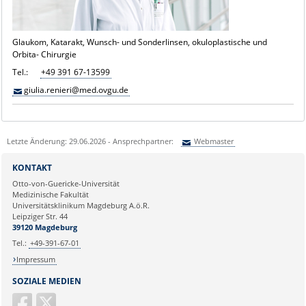
Glaukom, Katarakt, Wunsch- und Sonderlinsen, okuloplastische und
Orbita- Chirurgie
Tel.:
+49 391 67-13599
giulia.renieri@med.ovgu.de
Letzte Änderung: 29.06.2026 - Ansprechpartner:
Webmaster
Sie können eine Nachricht versenden an:
Webmaster
KONTAKT
Ihre E-Mailadresse:
Otto-von-Guericke-Universität
Medizinische Fakultät
Universitätsklinikum Magdeburg A.ö.R.
Ihr Anliegen:
Leipziger Str. 44
39120 Magdeburg
Tel.:
+49-391-67-01
Impressum
SOZIALE MEDIEN