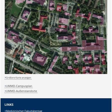
Sicherheitsabfrage:
Größere Karte anzeigen
Lösung:
UMMD-Campusplan
UMMD-Außenstandorte
LINKS
Medizinischer Fakultätentag