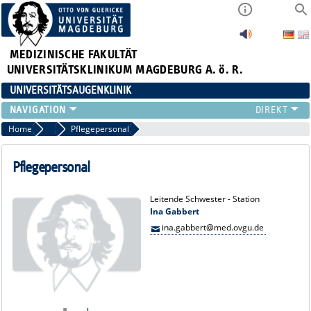
MEDIZINISCHE FAKULTÄT
UNIVERSITÄTSKLINIKUM MAGDEBURG A. ö. R.
UNIVERSITÄTSAUGENKLINIK
AKTUELLES
Home
Team
Pflegepersonal
KLINIK
TEAM
Pflegepersonal
FORSCHUNG
LEHRE
Leitende Schwester - Station
Ina Gabbert
ZUWEISER
ina.gabbert@med.ovgu.de
KONTAKT