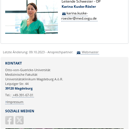
Leitende Schwester - OP
Karina Kuske-Rösler
karina.kuske-
roesler@med.ovgu.de
Letzte Änderung: 09.10.2023 - Ansprechpartner:
Webmaster
Sie können eine Nachricht versenden an:
Webmaster
KONTAKT
Ihre E-Mailadresse:
Otto-von-Guericke-Universität
Medizinische Fakultät
Universitätsklinikum Magdeburg A.ö.R.
Ihr Anliegen:
Leipziger Str. 44
39120 Magdeburg
Tel.:
+49-391-67-01
Impressum
SOZIALE MEDIEN