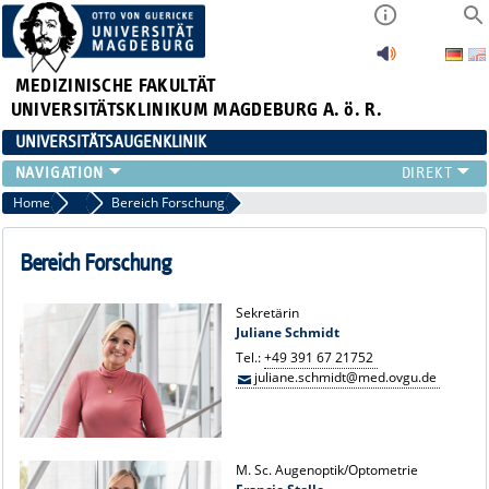
MEDIZINISCHE FAKULTÄT
UNIVERSITÄTSKLINIKUM MAGDEBURG A. ö. R.
UNIVERSITÄTSAUGENKLINIK
AKTUELLES
Home
Sektion für klinische und experimentelle Sinnesphysiologie
Bereich Forschung
KLINIK
TEAM
Bereich Forschung
FORSCHUNG
LEHRE
Sekretärin
Juliane Schmidt
ZUWEISER
Tel.:
+49 391 67 21752
KONTAKT
juliane.schmidt@med.ovgu.de
M. Sc. Augenoptik/Optometrie