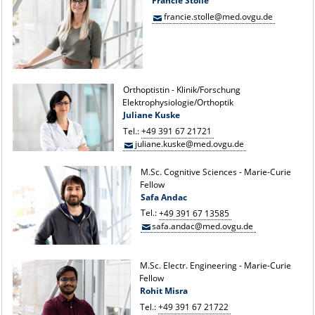
Francie Stolle
francie.stolle@med.ovgu.de
Orthoptistin - Klinik/Forschung
Elektrophysiologie/Orthoptik
Juliane Kuske
Tel.:
+49 391 67 21721
juliane.kuske@med.ovgu.de
M.Sc. Cognitive Sciences - Marie-Curie
Fellow
Safa Andac
Tel.:
+49 391 67 13585
safa.andac@med.ovgu.de
M.Sc. Electr. Engineering - Marie-Curie
Fellow
Rohit Misra
Tel.:
+49 391 67 21722