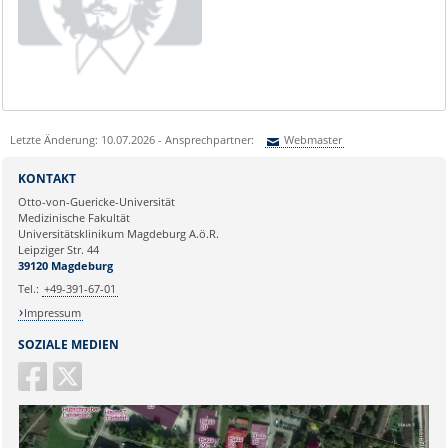
Letzte Änderung: 10.07.2026 - Ansprechpartner:
Webmaster
Sie können eine Nachricht versenden an:
Webmaster
KONTAKT
Ihre E-Mailadresse:
Otto-von-Guericke-Universität
Medizinische Fakultät
Universitätsklinikum Magdeburg A.ö.R.
Ihr Anliegen:
Leipziger Str. 44
39120 Magdeburg
Tel.:
+49-391-67-01
Impressum
SOZIALE MEDIEN