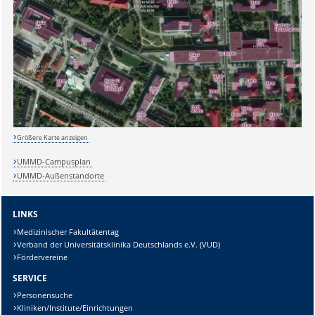
Größere Karte anzeigen
UMMD-Campusplan
UMMD-Außenstandorte
LINKS
Medizinischer Fakultätentag
Sicherheitsabfrage:
Verband der Universitätsklinika Deutschlands e.V. (VUD)
Fördervereine
SERVICE
Personensuche
Kliniken/Institute/Einrichtungen