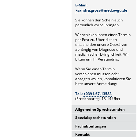
E-Mail:
sandra.gross@med.ovgu.de
Sie können den Schein auch
persönlich vorbei bringen.
Wir schicken Ihnen einen Termin
per Post zu. Über diesen
entscheiden unsere Oberärzte
abhängig von Diagnose und
medizinischer Dringlichkeit. Wir
bitten um Ihr Verständnis.
Wenn Sie einen Termin
verschieben müssen oder
absagen wollen, kontaktieren Sie
bitte unsere Anmeldung:
Tel.:
0391-67-13583
(Erreichbar tgl. 13-14 Uhr)
Allgemeine Sprechstunden
Spezialsprechstunden
Allgemeine
Hochschulambulanz
Fachabteilungen
Glaukomsprechstunde
Mo-Fr. 7.00-15.30 Uhr
Mo-Fr. 8.00-15.30 Uhr
Anmeldung über Poliklinik
Kontakt
Laserabteilung