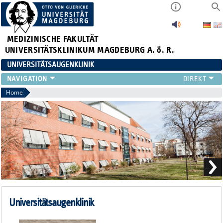
MEDIZINISCHE FAKULTÄT
UNIVERSITÄTSKLINIKUM MAGDEBURG A. ö. R.
UNIVERSITÄTSAUGENKLINIK
AKTUELLES
Home
KLINIK
TEAM
FORSCHUNG
LEHRE
ZUWEISER
KONTAKT
Universitätsaugenklinik