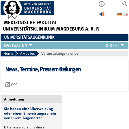
MEDIZINISCHE FAKULTÄT
UNIVERSITÄTSKLINIKUM MAGDEBURG A. ö. R.
UNIVERSITÄTSAUGENKLINIK
AKTUELLES
Home
Aktuelles
Veranstaltungskalender
KLINIK
TEAM
News, Termine, Pressemitteilungen
FORSCHUNG
LEHRE
RSS
ZUWEISER
KONTAKT
Anmeldung
Sie haben eine Überweisung
oder einen Einweisungsschein
von Ihrem Augenarzt?
Bitte lassen Sie uns diese