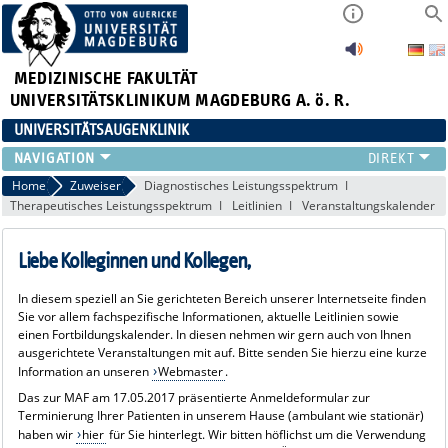
MEDIZINISCHE FAKULTÄT
UNIVERSITÄTSKLINIKUM MAGDEBURG A. ö. R.
UNIVERSITÄTSAUGENKLINIK
AKTUELLES
Home
Zuweiser
Diagnostisches Leistungsspektrum
Therapeutisches Leistungsspektrum
Leitlinien
Veranstaltungskalender
KLINIK
TEAM
Liebe Kolleginnen und Kollegen,
FORSCHUNG
LEHRE
In diesem speziell an Sie gerichteten Bereich unserer Internetseite finden
ZUWEISER
Sie vor allem fachspezifische Informationen, aktuelle Leitlinien sowie
KONTAKT
einen Fortbildungskalender. In diesen nehmen wir gern auch von Ihnen
ausgerichtete Veranstaltungen mit auf. Bitte senden Sie hierzu eine kurze
Information an unseren
Webmaster
.
Das zur MAF am 17.05.2017 präsentierte Anmeldeformular zur
Terminierung Ihrer Patienten in unserem Hause (ambulant wie stationär)
haben wir
hier
für Sie hinterlegt. Wir bitten höflichst um die Verwendung