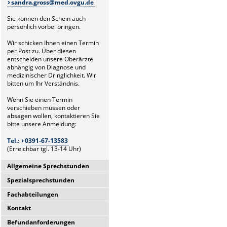
sandra.gross@med.ovgu.de
Sie können den Schein auch
persönlich vorbei bringen.
Wir schicken Ihnen einen Termin
per Post zu. Über diesen
entscheiden unsere Oberärzte
abhängig von Diagnose und
medizinischer Dringlichkeit. Wir
bitten um Ihr Verständnis.
Wenn Sie einen Termin
verschieben müssen oder
absagen wollen, kontaktieren Sie
bitte unsere Anmeldung:
Tel.:
0391-67-13583
(Erreichbar tgl. 13-14 Uhr)
Allgemeine Sprechstunden
Spezialsprechstunden
Allgemeine
Hochschulambulanz
Fachabteilungen
Glaukomsprechstunde
Mo-Fr. 7.00-15.30 Uhr
Mo-Fr. 8.00-15.30 Uhr
Anmeldung über Poliklinik
Kontakt
Laserabteilung
Anmeldung über Poliklinik
(13.00-14.00 Uhr)
Mo.-Fr. 8.00-14.00 Uhr
(13.00-14.00 Uhr)
Befundanforderungen
Tel.:
0391-67-13583
Universitätsklinikum