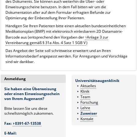
des Dokuments. Sie können auch weiterhin die Über- oder
Einweisungsscheine benutzen. In dem Fall bitten wir um die
Dokumentation aller auf dem Formular erfragten Befunde zur
Optimierung der Einbestellung Ihrer Patienten.
Händigen Sie Ihren Patienten bitte einen aktuellen bundeseinheitlichen
Medikationsplan (BMP) mit elektronisch einlesbarem 2D Datamatrix-
Barcode aus (entsprechend den Vorgaben der
Anlage 3 zur
Vereinbarung gemäß § 31a Abs. 4 Satz 1 SGB V
)
Das Angebot der Seite soll schrittweise erweitert und an Ihren
Informationsbedarf angepasst werden. Für Anregungen und Vorschläge
sind wir dankbar.
Anmeldung
Universitätsaugenklinik
Aktuelles
Sie haben eine Überweisung
Klinik
oder einen Einweisungsschein
Team
von Ihrem Augenarzt?
Forschung
Lehre
Bitte lassen Sie uns diese
schnellstmöglich zukommen.
Zuweiser
Kontakt
Fax:
0391-67-13538
E-Mail: