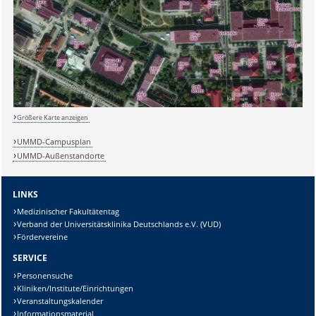
Größere Karte anzeigen
UMMD-Campusplan
Sicherheitsabfrage:
UMMD-Außenstandorte
LINKS
Medizinischer Fakultätentag
Verband der Universitätsklinika Deutschlands e.V. (VUD)
Lösung:
Fördervereine
SERVICE
Personensuche
Kliniken/Institute/Einrichtungen
Veranstaltungskalender
Informationsmaterial