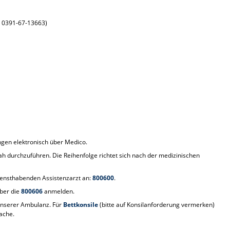
x: 0391-67-13663)
ngen elektronisch über Medico.
 durchzuführen. Die Reihenfolge richtet sich nach der medizinischen
diensthabenden Assistenzarzt an:
800600
.
ber die
800606
anmelden.
 unserer Ambulanz. Für
Bettkonsile
(bitte auf Konsilanforderung vermerken)
ache.