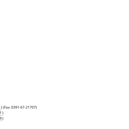
0
) (Fax: 0391-67-21707)
1
)
9
)