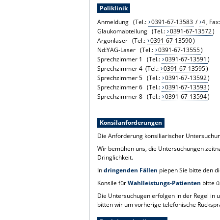
Poliklinik
Anmeldung (Tel.:
0391-67-13583
/
4
, Fa
Glaukomabteilung (Tel.:
0391-67-13572
)
Argonlaser (Tel.:
0391-67-13590
)
Nd:YAG-Laser (Tel.:
0391-67-13555
)
Sprechzimmer 1 (Tel.:
0391-67-13591
)
Sprechzimmer 4 (Tel.:
0391-67-13595
)
Sprechzimmer 5 (Tel.:
0391-67-13592
)
Sprechzimmer 6 (Tel.:
0391-67-13593
)
Sprechzimmer 8 (Tel.:
0391-67-13594
)
Konsilanforderungen
Die Anforderung konsiliarischer Untersuchu
Wir bemühen uns, die Untersuchungen zeitnah
Dringlichkeit.
In
dringenden Fällen
piepen Sie bitte den 
Konsile für
Wahlleistungs-Patienten
bitte ü
Die Untersuchugen erfolgen in der Regel in
bitten wir um vorherige telefonische Rückspr