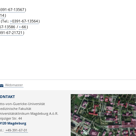
0391-67-13567
)
-14
)
(Tel.:
0391-67-13564
)
67-13586
/
-66
)
391-67-21721
)
Webmaster
Webmaster
ONTAKT
tto-von-Guericke-Universität
edizinische Fakultät
niversitätsklinikum Magdeburg A.ö.R.
eipziger Str. 44
9120 Magdeburg
el.:
+49-391-67-01