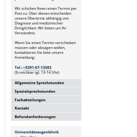
Wir schicken Ihnen einen Termin per
Post zu. Über diesen entscheiden
unsere Oberärzte abhängig von
Diagnose und medizinischer
Dringlichkeit. Wir bitten um Ihr
Verständnis.
Wenn Sie einen Termin verschieben
müssen oder absagen wollen,
kontaktieren Sie bitte unsere
Anmeldung:
Tel.:
0391-67-13583
(Erreichbar tgl. 13-14 Uhr)
Allgemeine Sprechstunden
Spezialsprechstunden
Allgemeine Hochschulambulanz
Mo-Fr. 7.00-15.30 Uhr
Fachabteilungen
Glaukomsprechstunde
Anmeldung über Poliklinik
Mo-Fr. 8.00-15.30 Uhr
(13.00-14.00 Uhr)
Kontakt
Laserabteilung
Anmeldung über Poliklinik
Tel.:
0391-67-13583
Mo.-Fr. 8.00-14.00 Uhr
(13.00-14.00 Uhr)
Befundanforderungen
Universitätsklinikum Magdeburg
Anmeldung über Poliklinik
Tel.:
0391-67-13583
Privatsprechstunde
A.ö.R.
(13.00-14.00 Uhr)
Befundanfragen senden Sie bitte
Do, Fr. 7.30-14.00 Uhr
Universitätsaugenklinik
Tel.:
0391-67-13583
AMD-Sprechstunde (Intravitreale
entweder per Mail oder Fax:
Universitätsaugenklinik
und nach Vereinbarung
Leipziger Str. 44 (Haus 60b)
Injektionen)