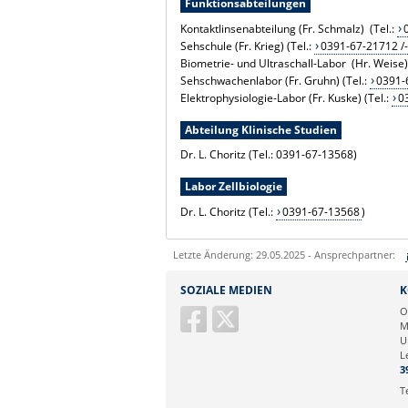
Funktionsabteilungen
Kontaktlinsenabteilung (Fr. Schmalz) (Tel.:
Sehschule (Fr. Krieg) (Tel.:
0391-67-21712 /
Biometrie- und Ultraschall-Labor (Hr. Weise) 
Sehschwachenlabor (Fr. Gruhn) (Tel.:
0391-
Elektrophysiologie-Labor (Fr. Kuske) (Tel.:
0
Abteilung Klinische Studien
Dr. L. Choritz (Tel.: 0391-67-13568)
Labor Zellbiologie
Dr. L. Choritz (Tel.:
0391-67-13568
)
Letzte Änderung: 29.05.2025 - Ansprechpartner:
Sie können eine Nachricht versenden an:
SOZIALE MEDIEN
K
Ihre E-Mailadresse:
O
M
U
Ihr Anliegen:
L
3
T