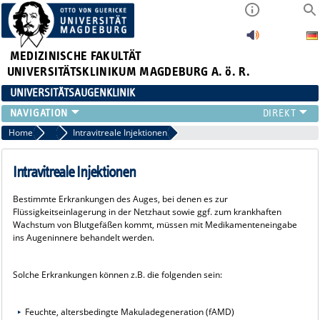
MEDIZINISCHE FAKULTÄT
UNIVERSITÄTSKLINIKUM MAGDEBURG A. ö. R.
UNIVERSITÄTSAUGENKLINIK
AKTUELLES
Home
Ambulanz
Intravitreale Injektionen
KLINIK
TEAM
Intravitreale Injektionen
FORSCHUNG
Bestimmte Erkrankungen des Auges, bei denen es zur
LEHRE
Flüssigkeitseinlagerung in der Netzhaut sowie ggf. zum krankhaften
ZUWEISER
Wachstum von Blutgefäßen kommt, müssen mit Medikamenteneingabe
ins Augeninnere behandelt werden.
KONTAKT
Solche Erkrankungen können z.B. die folgenden sein:
Feuchte, altersbedingte Makuladegeneration (fAMD)