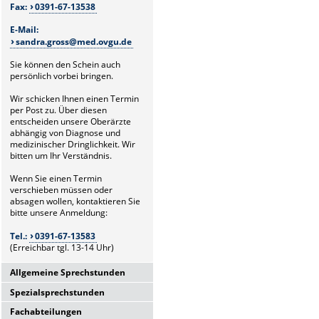
Fax:
0391-67-13538
E-Mail:
sandra.gross@med.ovgu.de
Sie können den Schein auch
persönlich vorbei bringen.
Wir schicken Ihnen einen Termin
per Post zu. Über diesen
entscheiden unsere Oberärzte
abhängig von Diagnose und
medizinischer Dringlichkeit. Wir
bitten um Ihr Verständnis.
Wenn Sie einen Termin
verschieben müssen oder
absagen wollen, kontaktieren Sie
bitte unsere Anmeldung:
Tel.:
0391-67-13583
(Erreichbar tgl. 13-14 Uhr)
Allgemeine Sprechstunden
Spezialsprechstunden
Allgemeine
Hochschulambulanz
Fachabteilungen
Glaukomsprechstunde