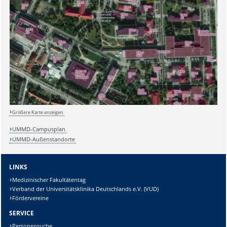
Größere Karte anzeigen
UMMD-Campusplan
UMMD-Außenstandorte
Sicherheitsabfrage:
LINKS
Medizinischer Fakultätentag
Verband der Universitätsklinika Deutschlands e.V. (VUD)
Lösung:
Fördervereine
SERVICE
Personensuche