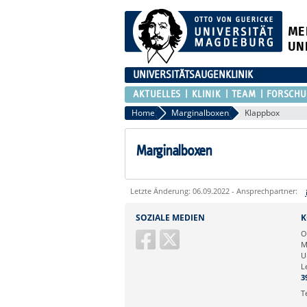
ME
UN
UNIVERSITÄTSAUGENKLINIK
AKTUELLES
KLINIK
TEAM
FORSCH
Home
Marginalboxen
Klappbox
Marginalboxen
Letzte Änderung: 06.09.2022 - Ansprechpartner:
Sie können eine Nachricht versenden an:
SOZIALE MEDIEN
K
Ihre E-Mailadresse:
O
M
U
Ihr Anliegen:
L
3
T