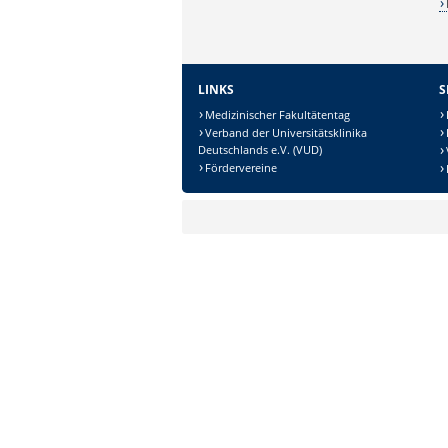
LINKS
S
Medizinischer Fakultätentag
Verband der Universitätsklinika
Deutschlands e.V. (VUD)
Sicherheitsabfrage:
Fördervereine
Lösung: