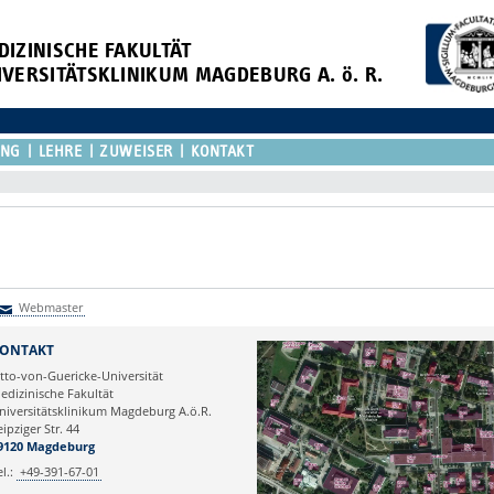
DIZINISCHE FAKULTÄT
IVERSITÄTSKLINIKUM MAGDEBURG A. ö. R.
UNG
LEHRE
ZUWEISER
KONTAKT
Webmaster
Webmaster
ONTAKT
tto-von-Guericke-Universität
edizinische Fakultät
niversitätsklinikum Magdeburg A.ö.R.
eipziger Str. 44
9120 Magdeburg
el.:
+49-391-67-01