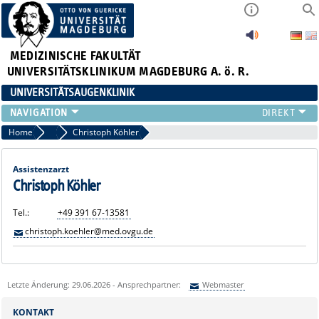
MEDIZINISCHE FAKULTÄT
UNIVERSITÄTSKLINIKUM MAGDEBURG A. ö. R.
UNIVERSITÄTSAUGENKLINIK
AKTUELLES
Home
Ärztliche Mitarbeiterinnen und Mitarbeiter
Christoph Köhler
KLINIK
TEAM
Assistenzarzt
FORSCHUNG
Christoph Köhler
LEHRE
Tel.:
+49 391 67-13581
ZUWEISER
christoph.koehler@med.ovgu.de
KONTAKT
Letzte Änderung: 29.06.2026 - Ansprechpartner:
Webmaster
Sie können eine Nachricht versenden an:
Webmaster
KONTAKT