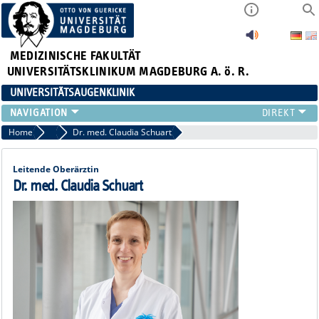
MEDIZINISCHE FAKULTÄT
UNIVERSITÄTSKLINIKUM MAGDEBURG A. ö. R.
UNIVERSITÄTSAUGENKLINIK
AKTUELLES
Home
Ärztliche Mitarbeiterinnen und Mitarbeiter
Dr. med. Claudia Schuart
KLINIK
TEAM
Leitende Oberärztin
FORSCHUNG
Dr. med. Claudia Schuart
LEHRE
ZUWEISER
KONTAKT