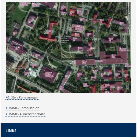
Sicherheitsabfrage:
Größere Karte anzeigen
Lösung:
UMMD-Campusplan
UMMD-Außenstandorte
LINKS