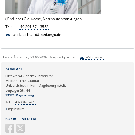
(Kindliche) Glaukome, Netzhauterkrankungen
Tel.:
+49 391 67-13553
claudia.schuart@med.ovgu.de
Letzte Änderung: 29.06.2026 - Ansprechpartner:
Webmaster
Sie können eine Nachricht versenden an:
Webmaster
KONTAKT
Ihre E-Mailadresse:
Otto-von-Guericke-Universität
Medizinische Fakultät
Universitätsklinikum Magdeburg A.ö.R.
Ihr Anliegen:
Leipziger Str. 44
39120 Magdeburg
Tel.:
+49-391-67-01
Impressum
SOZIALE MEDIEN