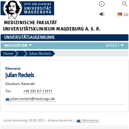
MEDIZINISCHE FAKULTÄT
UNIVERSITÄTSKLINIKUM MAGDEBURG A. ö. R.
UNIVERSITÄTSAUGENKLINIK
AKTUELLES
Home
Ärztliche Mitarbeiterinnen und Mitarbeiter
Julian Reckels
KLINIK
TEAM
Oberarzt
FORSCHUNG
Julian Reckels
LEHRE
Glaukom, Katarakt
ZUWEISER
Tel.:
+49 391 67-13571
KONTAKT
julian.reckels@med.ovgu.de
Letzte Änderung: 05.02.2025 - Ansprechpartner:
Webmaster
Sie können eine Nachricht versenden an:
Webmaster