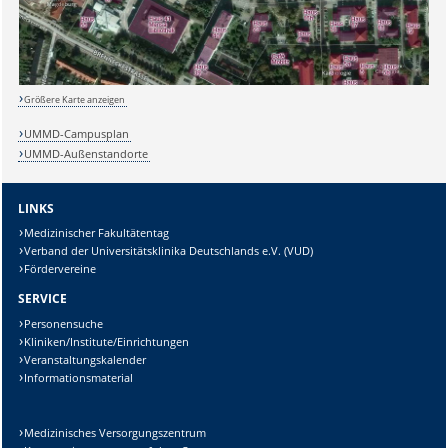
Lösung:
Größere Karte anzeigen
UMMD-Campusplan
UMMD-Außenstandorte
LINKS
Medizinischer Fakultätentag
Verband der Universitätsklinika Deutschlands e.V. (VUD)
Fördervereine
SERVICE
Personensuche
Kliniken/Institute/Einrichtungen
Veranstaltungskalender
Informationsmaterial
Medizinisches Versorgungszentrum