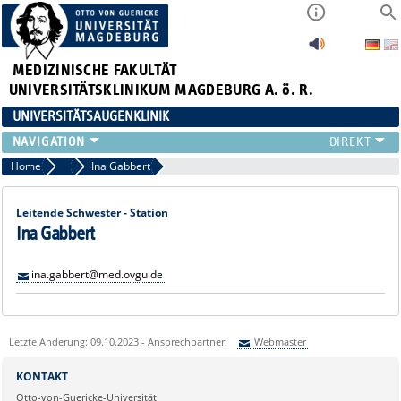
MEDIZINISCHE FAKULTÄT
UNIVERSITÄTSKLINIKUM MAGDEBURG A. ö. R.
UNIVERSITÄTSAUGENKLINIK
AKTUELLES
Home
Pflegepersonal
Ina Gabbert
KLINIK
TEAM
Leitende Schwester - Station
FORSCHUNG
Ina Gabbert
LEHRE
ina.gabbert@med.ovgu.de
ZUWEISER
KONTAKT
Letzte Änderung: 09.10.2023 - Ansprechpartner:
Webmaster
Sie können eine Nachricht versenden an:
Webmaster
KONTAKT
Ihre E-Mailadresse:
Otto-von-Guericke-Universität