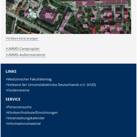
Lösung:
Größere Karte anzeigen
UMMD-Campusplan
UMMD-Außenstandorte
LINKS
Medizinischer Fakultätentag
Verband der Universitätsklinika Deutschlands e.V. (VUD)
Fördervereine
SERVICE
Personensuche
Kliniken/Institute/Einrichtungen
Veranstaltungskalender
Informationsmaterial