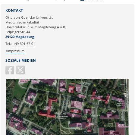
Sie können eine Nachricht versenden an:
Webmaster
KONTAKT
Ihre E-Mailadresse:
Otto-von-Guericke-Universität
Medizinische Fakultät
Universitätsklinikum Magdeburg A.ö.R.
Ihr Anliegen:
Leipziger Str. 44
39120 Magdeburg
Tel.:
+49-391-67-01
Impressum
SOZIALE MEDIEN
Sicherheitsabfrage: