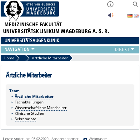
MEDIZINISCHE FAKULTÄT
UNIVERSITÄTSKLINIKUM MAGDEBURG A. ö. R.
UNIVERSITÄTSAUGENKLINIK
AKTUELLES
Home
Marginalboxen
Ärtzliche Mitarbeiter
KLINIK
TEAM
Ärtzliche Mitarbeiter
FORSCHUNG
LEHRE
Team
Ärztliche Mitarbeiter
ZUWEISER
Fachabteilungen
KONTAKT
Wissenschaftliche Mitarbeiter
Klinische Studien
Sekretariate
Letzte Änderung: 03.02.2020 - Ansprechpartner:
Webmaster